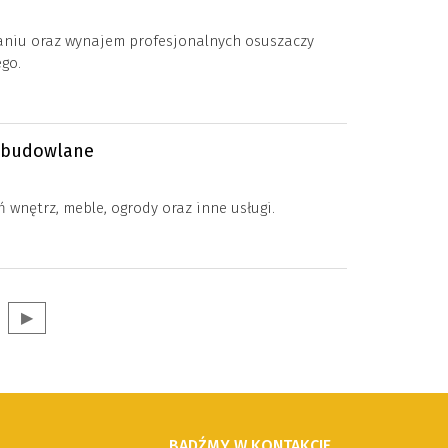
niu oraz wynajem profesjonalnych osuszaczy
go.
nobudowlane
nętrz, meble, ogrody oraz inne usługi.
▶
BĄDŹMY W KONTAKCIE