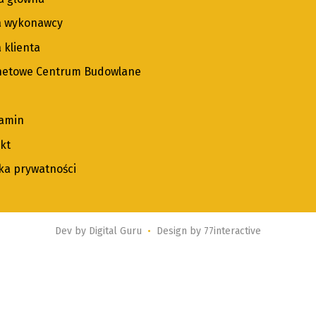
a wykonawcy
 klienta
netowe Centrum Budowlane
amin
kt
yka prywatności
Dev by
Digital Guru
•
Design by
77interactive