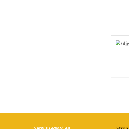
Serwis GPW24.eu
Stron