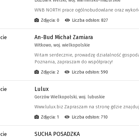
Lidzbark Welski, woj. warmińsko-mazurskie
WNB NORTH prace ogólnobudowlane oraz wyko
Zdjęcia: 0
Liczba odsłon: 827
An-Bud Michał Zamiara
Witkowo, woj. wielkopolskie
Witam serdecznie, prowadzę działalność gospoda
Poznania, zapraszam do współpracy!
Zdjęcia: 2
Liczba odsłon: 590
Lulux
Gorzów Wielkopolski, woj. lubuskie
Www.lulux.biz Zapraszam na stronę gdzie znajduje 
Zdjęcia: 1
Liczba odsłon: 710
SUCHA POSADZKA