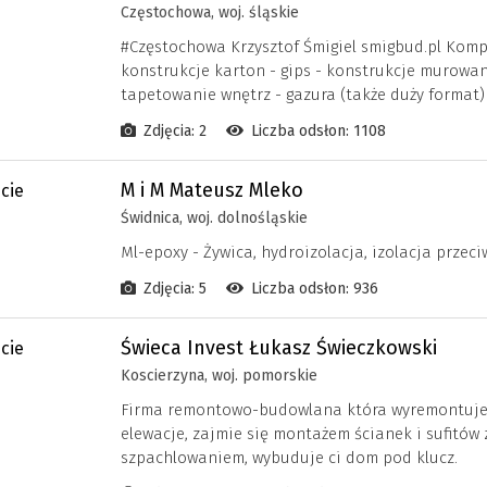
Częstochowa, woj. śląskie
#Częstochowa Krzysztof Śmigiel smigbud.pl Komp
konstrukcje karton - gips - konstrukcje murowan
tapetowanie wnętrz - gazura (także duży format)
Zdjęcia: 2
Liczba odsłon: 1108
M i M Mateusz Mleko
Świdnica, woj. dolnośląskie
Ml-epoxy - Żywica, hydroizolacja, izolacja przec
Zdjęcia: 5
Liczba odsłon: 936
Świeca Invest Łukasz Świeczkowski
Koscierzyna, woj. pomorskie
Firma remontowo-budowlana która wyremontuje 
elewacje, zajmie się montażem ścianek i sufitów
szpachlowaniem, wybuduje ci dom pod klucz.