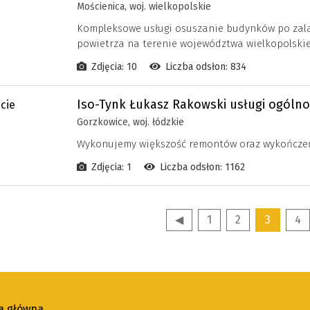
Mościenica, woj. wielkopolskie
Kompleksowe usługi osuszanie budynków po zala
powietrza na terenie województwa wielkopolskie
Zdjęcia: 10
Liczba odsłon: 834
Iso-Tynk Łukasz Rakowski usługi ogól
Gorzkowice, woj. łódzkie
Wykonujemy większość remontów oraz wykończeń w
Zdjęcia: 1
Liczba odsłon: 1162
◀
1
2
3
4
a główna