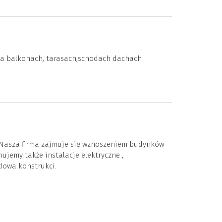
na balkonach, tarasach,schodach dachach
 Nasza firma zajmuje się wznoszeniem budynków
emy także instalacje elektryczne ,
udowa konstrukci.