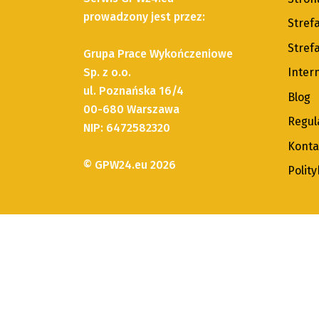
prowadzony jest przez:
Stref
Strefa
Grupa Prace Wykończeniowe
Sp. z o.o.
Inter
ul. Poznańska 16/4
Blog
00-680 Warszawa
Regul
NIP: 6472582320
Konta
© GPW24.eu 2026
Polit