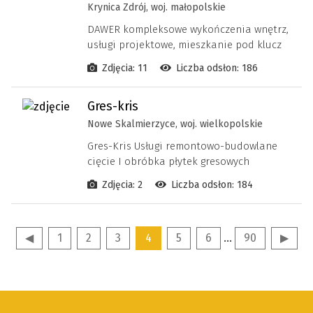
Krynica Zdrój, woj. małopolskie
DAWER kompleksowe wykończenia wnętrz,
usługi projektowe, mieszkanie pod klucz
Zdjęcia: 11
Liczba odsłon: 186
Gres-kris
Nowe Skalmierzyce, woj. wielkopolskie
Gres-Kris Usługi remontowo-budowlane
cięcie I obróbka płytek gresowych
Zdjęcia: 2
Liczba odsłon: 184
◀
1
2
3
4
5
6
...
90
▶