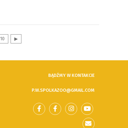
10
▶
BĄDŹMY W KONTAKCIE
P.W.SPOLKAZOO@GMAIL.COM