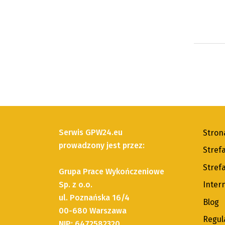
Serwis GPW24.eu
Stron
prowadzony jest przez:
Stref
Strefa
Grupa Prace Wykończeniowe
Sp. z o.o.
Inter
ul. Poznańska 16/4
Blog
00-680 Warszawa
Regul
NIP: 6472582320