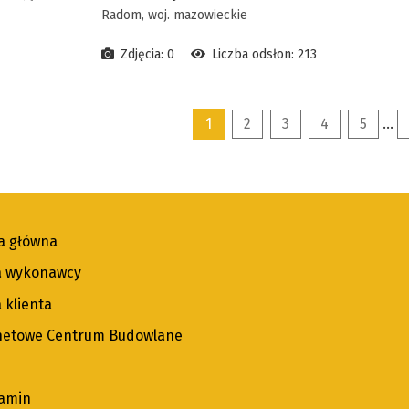
Radom, woj. mazowieckie
Zdjęcia: 0
Liczba odsłon: 213
1
2
3
4
5
...
a główna
a wykonawcy
 klienta
netowe Centrum Budowlane
amin