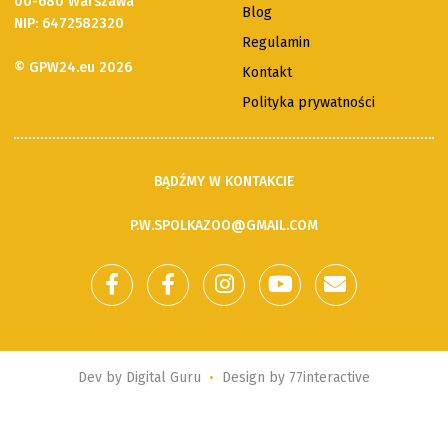
00-680 Warszawa
Blog
NIP: 6472582320
Regulamin
© GPW24.eu 2026
Kontakt
Polityka prywatności
BĄDŹMY W KONTAKCIE
P.W.SPOLKAZOO@GMAIL.COM
Dev by
Digital Guru
•
Design by
77interactive