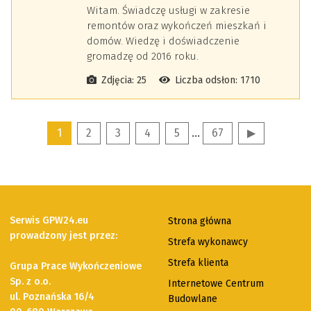
Witam. Świadczę usługi w zakresie
remontów oraz wykończeń mieszkań i
domów. Wiedzę i doświadczenie
gromadzę od 2016 roku.
Zdjęcia: 25
Liczba odsłon: 1710
1
2
3
4
5
...
67
▶
Serwis GPW24.eu
Strona główna
prowadzony jest przez:
Strefa wykonawcy
Strefa klienta
Grupa Prace Wykończeniowe
Sp. z o.o.
Internetowe Centrum
ul. Poznańska 16/4
Budowlane