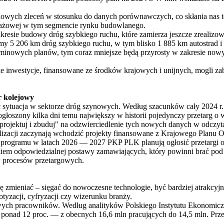
owych zleceń w stosunku do danych porównawczych, co skłania nas to 
ntażowej w tym segmencie rynku budowlanego.
kresie budowy dróg szybkiego ruchu, które zamierza jeszcze zrealizow
y 5 206 km dróg szybkiego ruchu, w tym blisko 1 885 km autostrad i 
oterminowych planów, tym coraz mniejsze będą przyrosty w zakresie n
ie inwestycje, finansowane ze środków krajowych i unijnych, mogli z
or kolejowy
 sytuacja w sektorze dróg szynowych. Według szacunków cały 2024 r
głoszony kilka dni temu największy w historii pojedynczy przetarg o w
ów "projektuj i zbuduj" na odzwierciedlenie tych nowych danych w od
alizacji zaczynają wchodzić projekty finansowane z Krajowego Planu 
programu w latach 2026 — 2027 PKP PLK planują ogłosić przetargi o 
nkiem odpowiedzialnej postawy zamawiających, który powinni brać pod 
ów procesów przetargowych.
ię zmieniać – sięgać do nowoczesne technologie, być bardziej atrak
botyzacji, cyfryzacji czy wizerunku branży.
owych pracowników. Według analityków Polskiego Instytutu Ekonomicz
o ponad 12 proc. — z obecnych 16,6 mln pracujących do 14,5 mln. Prze