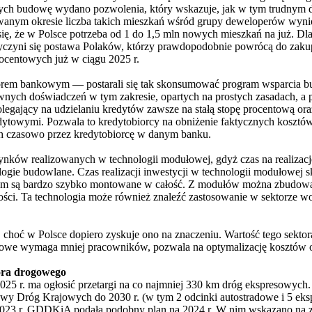
rych budowę wydano pozwolenia, który wskazuje, jak w tym trudnym dl
anym okresie liczba takich mieszkań wśród grupy deweloperów wynios
e się, że w Polsce potrzeba od 1 do 1,5 mln nowych mieszkań na już.
zyni się postawa Polaków, którzy prawdopodobnie powrócą do zakupów
procentowych już w ciągu 2025 r.
torem bankowym — postarali się tak skonsumować program wsparcia bu
ych doświadczeń w tym zakresie, opartych na prostych zasadach, a pol
, polegający na udzielaniu kredytów zawsze na stałą stopę procentową 
towymi. Pozwala to kredytobiorcy na obniżenie faktycznych kosztów od
 czasowo przez kredytobiorcę w danym banku.
udynków realizowanych w technologii modułowej, gdyż czas na realiz
logie budowlane. Czas realizacji inwestycji w technologii modułowej s
 są bardzo szybko montowane w całość. Z modułów można zbudować m.i
ości. Ta technologia może również znaleźć zastosowanie w sektorze 
ć w Polsce dopiero zyskuje ono na znaczeniu. Wartość tego sektora n
łowe wymaga mniej pracowników, pozwala na optymalizację kosztów 
tora drogowego
5 r. ma ogłosić przetargi na co najmniej 330 km dróg ekspresowych.
y Dróg Krajowych do 2030 r. (w tym 2 odcinki autostradowe i 5 ek
023 r. GDDKiA podała podobny plan na 2024 r. W nim wskazano na za