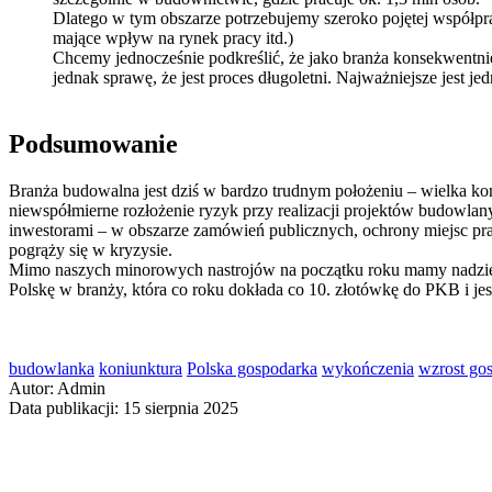
Dlatego w tym obszarze potrzebujemy szeroko pojętej współpr
mające wpływ na rynek pracy itd.)
Chcemy jednocześnie podkreślić, że jako branża konsekwentn
jednak sprawę, że jest proces długoletni. Najważniejsze jest jed
Podsumowanie
Branża budowalna jest dziś w bardzo trudnym położeniu – wielka ko
niewspółmierne rozłożenie ryzyk przy realizacji projektów budowlan
inwestorami – w obszarze zamówień publicznych, ochrony miejsc prac
pogrąży się w kryzysie.
Mimo naszych minorowych nastrojów na początku roku mamy nadzieję
Polskę w branży, która co roku dokłada co 10. złotówkę do PKB i jes
budowlanka
koniunktura
Polska gospodarka
wykończenia
wzrost go
Autor: Admin
Data publikacji: 15 sierpnia 2025