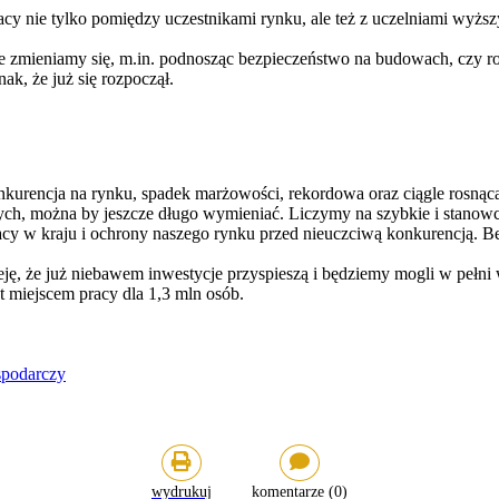
acy nie tylko pomiędzy uczestnikami rynku, ale też z uczelniami wyżs
ie zmieniamy się, m.in. podnosząc bezpieczeństwo na budowach, czy 
nak, że już się rozpoczął.
nkurencja na rynku, spadek marżowości, rekordowa oraz ciągle rosnąc
ych, można by jeszcze długo wymieniać. Liczymy na szybkie i stanowc
y w kraju i ochrony naszego rynku przed nieuczciwą konkurencją. Bez
, że już niebawem inwestycje przyspieszą i będziemy mogli w pełni 
t miejscem pracy dla 1,3 mln osób.
spodarczy
wydrukuj
komentarze (
0
)