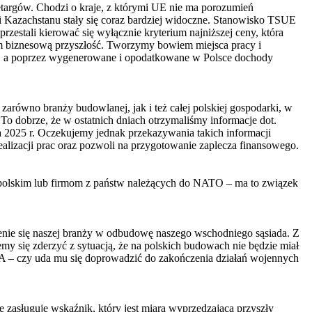
etargów. Chodzi o kraje, z którymi UE nie ma porozumień
i Kazachstanu stały się coraz bardziej widoczne. Stanowisko TSUE
stali kierować się wyłącznie kryterium najniższej ceny, która
em biznesową przyszłość. Tworzymy bowiem miejsca pracy i
, a poprzez wygenerowane i opodatkowane w Polsce dochody
zarówno branży budowlanej, jak i też całej polskiej gospodarki, w
To dobrze, że w ostatnich dniach otrzymaliśmy informacje dot.
2025 r. Oczekujemy jednak przekazywania takich informacji
lizacji prac oraz pozwoli na przygotowanie zaplecza finansowego.
 polskim lub firmom z państw należących do NATO – ma to związek
enie się naszej branży w odbudowę naszego wschodniego sąsiada. Z
my się zderzyć z sytuacją, że na polskich budowach nie będzie miał
A – czy uda mu się doprowadzić do zakończenia działań wojennych
zasługuje wskaźnik, który jest miarą wyprzedzającą przyszły