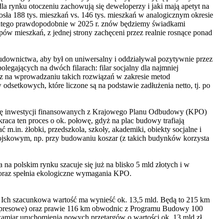
a rynku otoczeniu zachowują się deweloperzy i jaki mają apetyt na
ła 188 tys. mieszkań vs. 146 tys. mieszkań w analogicznym okresie
 Dlatego prawdopodobnie w 2025 r. znów będziemy świadkami
 mieszkań, z jednej strony zachęceni przez realnie rosnące ponad
downictwa, aby był on uniwersalny i oddziaływał pozytywnie przez
egających na dwóch filarach: filar socjalny dla najmniej
oraz na wprowadzaniu takich rozwiązań w zakresie metod
setkowych, które liczone są na podstawie zadłużenia netto, tj. po
ację inwestycji finansowanych z Krajowego Planu Odbudowy (KPO)
kraca ten proces o ok. połowę, gdyż na plac budowy trafiają
n. żłobki, przedszkola, szkoły, akademiki, obiekty socjalne i
wojskowym, np. przy budowaniu koszar (z takich budynków korzysta
a polskim rynku szacuje się już na blisko 5 mld złotych i w
oraz spełnia ekologiczne wymagania KPO.
 Ich szacunkowa wartość ma wynieść ok. 13,5 mld. Będą to 215 km
spresowe) oraz prawie 116 km obwodnic z Programu Budowy 100
miar uruchomienia nowych przetargów o wartości ok. 13 mld zł.