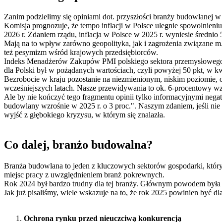
Zanim podzielimy się opiniami dot. przyszłości branży budowlanej w
Komisja prognozuje, że tempo inflacji w Polsce ulegnie spowolnieniu
2026 r. Zdaniem rządu, inflacja w Polsce w 2025 r. wyniesie średni
Mają na to wpływ zarówno geopolityka, jak i zagrożenia związane 
też pesymizm wśród krajowych przedsiębiorców.
Indeks Menadżerów Zakupów PMI polskiego sektora przemysłowego wy
dla Polski był w pożądanych wartościach, czyli powyżej 50 pkt, w 
Bezrobocie w kraju pozostanie na niezmienionym, niskim poziomie, 
wcześniejszych latach. Nasze przewidywania to ok. 6-procentowy w
Ale by nie kończyć tego fragmentu opinii tylko informacyjnymi neg
budowlany wzrośnie w 2025 r. o 3 proc.". Naszym zdaniem, jeśli nie
wyjść z głębokiego kryzysu, w którym się znalazła.
Co dalej, branżo budowalna?
Branża budowlana to jeden z kluczowych sektorów gospodarki, który 
miejsc pracy z uwzględnieniem branż pokrewnych.
Rok 2024 był bardzo trudny dla tej branży. Głównym powodem była 
Jak już pisaliśmy, wiele wskazuje na to, że rok 2025 powinien być d
Ochrona rynku przed nieuczciwą konkurencją