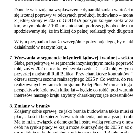
Dane te wskazują na wypłaszczenie dynamiki zmian wartości n
się istotnej poprawy w odczytach produkcji budowlano – mo
Z jednej strony w 2025 r. GDDKiA poczyni kolejne kroki w za
km, w tym około 2 100 km autostrad, podczas gdy obecnie mam
spodziewamy się, że im bliżej do pełnej realizacji tych dług
W tym przypadku branża szczególnie potrzebuje tego, by o tak
działalność w naszym kraju.
Wyzwania w segmencie inżynierii lądowej i wodnej – sekt
Słabą perspektywę w segmencie inżynieryjnym może poprawić
mld, zaś w 2025 r. ma to być kwota rzędu 15 – 20 mld, w tym o
przyszłej magistrali Rail Baltica. Przy charakterze kontrakt
okresu szczytu sezonu realizacyjnego 2025 r. Co ważne, do re
realizowanych w ramach programu Kolej Plus. W ramach tego 
perspektywie kolejnych kilku lat – będzie co robić, pod waru
interesów naszego kraju atrybuty charakteryzujące uczestnik
Zmiany w branży
Zdajemy sobie sprawę, że jako branża budowlana także musi s
płac, jakości i bezpieczeństwa zatrudnienia, automatyzacji i ro
Ma to m.in. związek z demografią i ostrą walką rynkową o n
osób na rynku pracy w kraju może skurczyć się do 2035 r. aż 
szczególnie w budownictwie, gdzie pracuje ok. 1,3 mln osób.