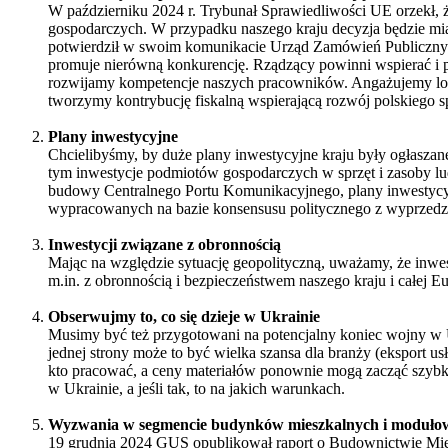
W październiku 2024 r. Trybunał Sprawiedliwości UE orzekł, ż
gospodarczych. W przypadku naszego kraju decyzja będzie mia
potwierdził w swoim komunikacie Urząd Zamówień Publicznych.
promuje nierówną konkurencję. Rządzący powinni wspierać i 
rozwijamy kompetencje naszych pracowników. Angażujemy lo
tworzymy kontrybucję fiskalną wspierającą rozwój polskiego s
Plany inwestycyjne
Chcielibyśmy, by duże plany inwestycyjne kraju były ogłaszane
tym inwestycje podmiotów gospodarczych w sprzęt i zasoby lud
budowy Centralnego Portu Komunikacyjnego, plany inwestycyj
wypracowanych na bazie konsensusu politycznego z wyprzedzen
Inwestycji związane z obronnością
Mając na względzie sytuację geopolityczną, uważamy, że inw
m.in. z obronnością i bezpieczeństwem naszego kraju i całej E
Obserwujmy to, co się dzieje w Ukrainie
Musimy być też przygotowani na potencjalny koniec wojny w U
jednej strony może to być wielka szansa dla branży (eksport u
kto pracować, a ceny materiałów ponownie mogą zacząć szybk
w Ukrainie, a jeśli tak, to na jakich warunkach.
Wyzwania w segmencie budynków mieszkalnych i moduło
19 grudnia 2024 GUS opublikował raport o Budownictwie Miesz