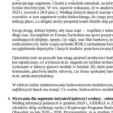
potencjał tego segmentu. Chodzi o wskaźnik mieszkań, na któ
ryzyko inwestycyjne. W ww. raporcie wskazano, że w analizow
2023 r. (wzrost o 28,9 proc.). Według różnych danych szacuj
wzrostów w tym segmencie rynku budowlanego, do czego przyc
inflację płace, a z drugiej strony perspektywami obniżki stóp 
Swoją drogą, dobrze byłoby, aby nasz rząd — wspólnie z sek
długi czas. Szczególnie że Europa Zachodnia ma sporo pozytywn
zarabiających (dopłaty, upusty, czy ulgi), oraz filar bankowy
rozliczeniowych, które wiążą rachunki ROR z rachunkami kredy
uwzględnieniu depozytów i innych środków przechowywanych
Optymistycznie na przyszłe lata mogą spojrzeć producenci b
jest ograniczony, co wymusza m.in. sięganie po szybkie techno
wykonane w fabryce gotowe moduły w formule 3D, które potem
komunalne, placówki służby zdrowia, czy domy spokojnej star
m.in. armia amerykańska).
W efekcie rośnie zainteresowanie budownictwem modułowym, cho
najbliższych latach ma rosnąć. Co ważne, budownictwo modu
Wyzwania dla segmentu inżynierii lądowej i wodnej – sek
Według informacji podanych w grudniu 2024 r., GDDKiA w 202
odcinków dróg szybkiego ruchu z Rządowego Programu Budow
Obwodnic na lata 2020 – 2030. Przypomnijmy, że w grudniu 2