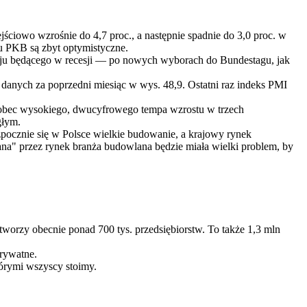
jściowo wzrośnie do 4,7 proc., a następnie spadnie do 3,0 proc. w
tu PKB są zbyt optymistyczne.
aju będącego w recesji — po nowych wyborach do Bundestagu, jak
anych za poprzedni miesiąc w wys. 48,9. Ostatni raz indeks PMI
, wobec wysokiego, dwucyfrowego tempa wzrostu w trzech
głym.
pocznie się w Polsce wielkie budowanie, a krajowy rynek
ana" przez rynek branża budowlana będzie miała wielki problem, by
worzy obecnie ponad 700 tys. przedsiębiorstw. To także 1,3 mln
rywatne.
tórymi wszyscy stoimy.