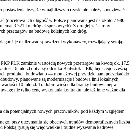
postawienia tezy, że w najbliższym czasie nie należy spodziewać
ać (docelowa ich długość w Polsce planowana jest na około 7 980
niemal 3 321 km dróg ekspresowych). Z drugiej zaś strony
owych przetargów na budowę kolejnych km dróg.
abiegać i je realizować sprawdzeni wykonawcy, rozwijający swoją
. PKP PLK zamknie wartością nowych przetargów na kwotę ok. 17,5
artości 6 mld zł dotyczy odcinka Białystok – Ełk, będącego częścią
czytach produkcji budowlano — montażowej przyjdzie nam poczekać do
Odbudowy, planowane są modernizacje i budowa linii lokalnych,
wartości 10 mld zł. To dobre wieści dla branży budowlanej w
uwagę nie tylko cenę wykonania kontraktu, ale też inne ważne dla
cyjna dla potencjalnych nowych pracowników pod każdym względem:
nego, przy utrzymaniu się obecnych trendów demograficznych liczba
d Polską rysują się więc wielkie i trudne wyzwania kadrowe,