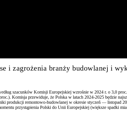
zanse i zagrożenia branży budowlanej i w
 według szacunków Komisji Europejskiej wzrośnie w 2024 r. o 3,0 proc.
 proc.). Komisja przewiduje, że Polska w latach 2024-2025 będzie najs
i produkcji remontowo-budowlanej w okresie styczeń — listopad 2024 
entu przystąpienia Polski do Unii Europejskiej (większe spadki miał