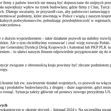
e firmy z państw trzecich nie muszą być dopuszczane do unijnych prz
ła największy wpływ na rynek budowlany, gdzie firmy z Chin, Turcji 
 Dlatego uważamy, że przyszedł czas, aby państwowi zamawiający prze
premiować podmioty, które inwestują w Polsce i wiążą z naszym kraj
kalnych podwykonawców, pobudzając przedsiębiorczość w regionach
połeczeństwa.
 z dużym wyprzedzeniem – takie działanie pozwoli na stabilny rozwój 
zkie. Ale o tym chcielibyśmy rozmawiać i znać wizję rozwoju Polski. 
ne Generalnej Dyrekcji Dróg Krajowych i Autostrad lub PKP PLK na 
iem – to ułatwi naszym firmom odpowiednie przygotowanie się do rea
estycje związane z obronnością kraju powinny być zlecane podmiotom
uropy.
krainie lub ew. zawieszenie działań wojennych, co pozwoli na włącz
sług i produktów budowlanych), z drugiej – duże zagrożenie, gdyż może
o rosnąć. Sytuacja zależy głównie od postawy nowego prezydenta US
wych
kaniowym w okresie styczeń – listopad 2024 r. Na szczególną uwagę 