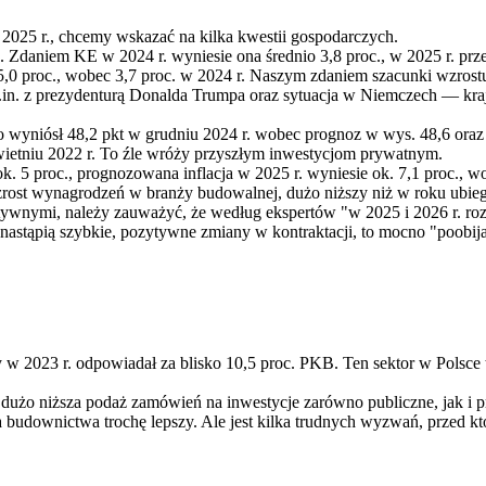
 2025 r., chcemy wskazać na kilka kwestii gospodarczych.
. Zdaniem KE w 2024 r. wyniesie ona średnio 3,8 proc., w 2025 r. prze
o 5,0 proc., wobec 3,7 proc. w 2024 r. Naszym zdaniem szacunki wzros
m.in. z prezydenturą Donalda Trumpa oraz sytuacja w Niemczech — kr
niósł 48,2 pkt w grudniu 2024 r. wobec prognoz w wys. 48,6 oraz d
kwietniu 2022 r. To źle wróży przyszłym inwestycjom prywatnym.
ok. 5 proc., prognozowana inflacja w 2025 r. wyniesie ok. 7,1 proc.
zrost wynagrodzeń w branży budowalnej, dużo niższy niż w roku ubie
atywnymi, należy zauważyć, że według ekspertów "w 2025 i 2026 r. roz
 nastąpią szybkie, pozytywne zmiany w kontraktacji, to mocno "poobij
w 2023 r. odpowiadał za blisko 10,5 proc. PKB. Ten sektor w Polsce t
dużo niższa podaż zamówień na inwestycje zarówno publiczne, jak i p
la budownictwa trochę lepszy. Ale jest kilka trudnych wyzwań, przed k