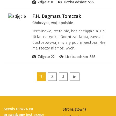
Zdjęcia: 0
Liczba odsłon: 556
F.H. Dagmara Tomczak
Głubczyce, woj. opolskie
Terminowo, rzetelnie, bez naciągania. Od
10 lat na rynku. Godni zaufania, zawsze
dostosowywujemy się pod inwestora. Nie
ma rzeczy niemożliwych.
Zdjęcia: 22
Liczba odsłon: 863
1
2
3
▶
Serwis GPW24.eu
Strona główna
prowadzony jest przez: