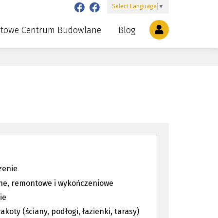
Select Language
▼
etowe Centrum Budowlane
Blog
zenie
ne, remontowe i wykończeniowe
ie
akoty (ściany, podłogi, łazienki, tarasy)