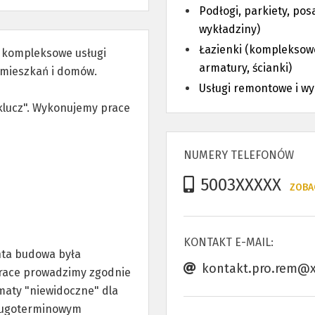
Podłogi, parkiety, pos
wykładziny)
Łazienki (kompleksow
, kompleksowe usługi
armatury, ścianki)
mieszkań i domów.
Usługi remontowe i w
lucz". Wykonujemy prace
NUMERY TELEFONÓW
5003XXXXX
ZOBA
KONTAKT E-MAIL:
nta budowa była
kontakt.pro.rem@x
 Prace prowadzimy zgodnie
maty "niewidoczne" dla
 długoterminowym