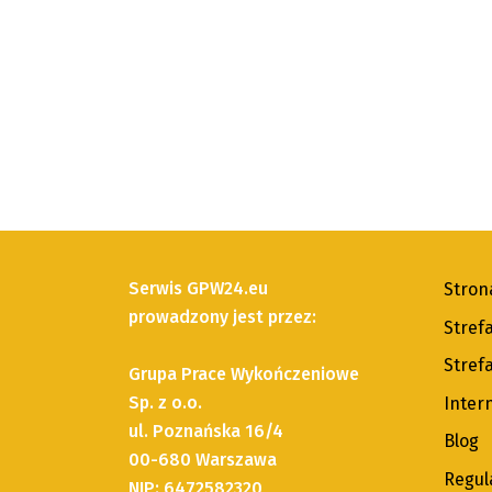
Serwis GPW24.eu
Stron
prowadzony jest przez:
Stref
Strefa
Grupa Prace Wykończeniowe
Sp. z o.o.
Inter
ul. Poznańska 16/4
Blog
00-680 Warszawa
Regul
NIP: 6472582320