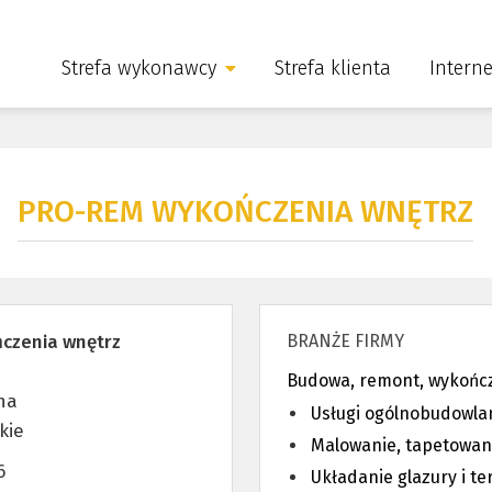
Strefa wykonawcy
Strefa klienta
Intern
PRO-REM WYKOŃCZENIA WNĘTRZ
czenia wnętrz
BRANŻE FIRMY
Budowa, remont, wykońc
na
Usługi ogólnobudowla
kie
Malowanie, tapetowan
6
Układanie glazury i ter