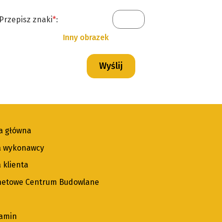
Przepisz znaki
*
:
Inny obrazek
a główna
a wykonawcy
 klienta
netowe Centrum Budowlane
amin