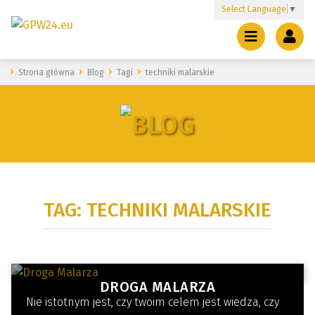
Select Language
▼
Strona główna
Blog
Tagi
techniki malarskie
TAG: TECHNIKI MALARSKIE
DROGA MALARZA
Nie istotnym jest, czy twoim celem jest wiedza, czy