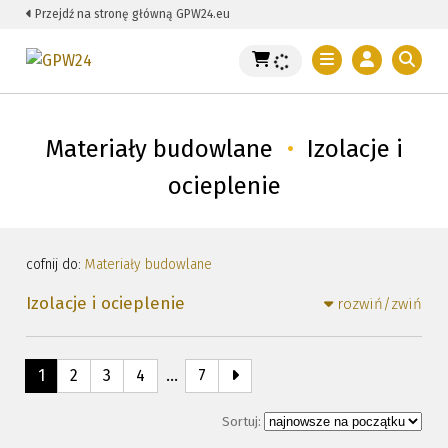
Przejdź na stronę główną GPW24.eu
Materiały budowlane
•
Izolacje i
ocieplenie
cofnij do:
Materiały budowlane
Izolacje i ocieplenie
rozwiń/zwiń
1
2
3
4
…
7
Sortuj: