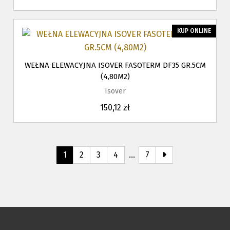
KUP ONLINE
WEŁNA ELEWACYJNA ISOVER FASOTERM DF35 GR.5CM
(4,80M2)
Isover
150,12 zł
1
2
3
4
…
7