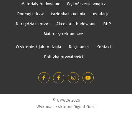
Materiały budowlane
Wykończenie wnętrz
Podłogi i drzwi
Łazienka i kuchnia
Instalacje
Narzędzia i sprzęt
Akcesoria budowlane
BHP
Materiały reklamowe
O sklepie / Jak to działa
Regulamin
Kontakt
Polityka prywatności
© GPW24 2026
Wykonanie sklepu: Digital Guru