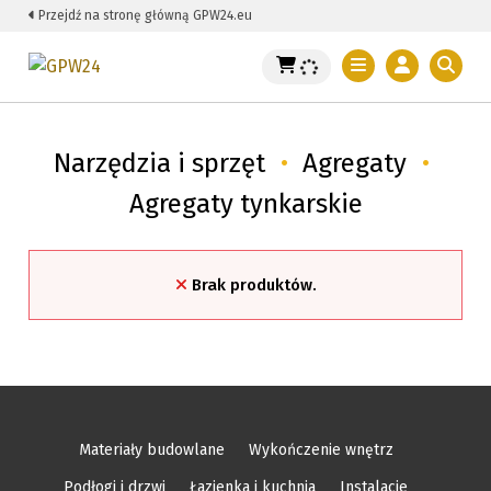
Przejdź na stronę główną GPW24.eu
Narzędzia i sprzęt
•
Agregaty
•
Agregaty tynkarskie
Brak produktów.
Materiały budowlane
Wykończenie wnętrz
Podłogi i drzwi
Łazienka i kuchnia
Instalacje