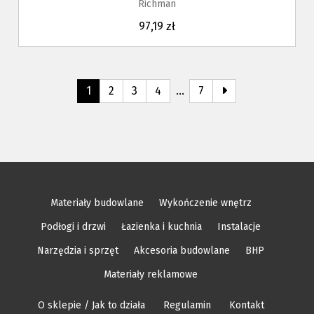
Richman
97,19 zł
1
2
3
4
…
7
Materiały budowlane
Wykończenie wnętrz
Podłogi i drzwi
Łazienka i kuchnia
Instalacje
Narzędzia i sprzęt
Akcesoria budowlane
BHP
Materiały reklamowe
O sklepie / Jak to działa
Regulamin
Kontakt