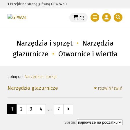
Przejdź na stronę główną GPW24.eu
Narzędzia i sprzęt
•
Narzędzia
glazurnicze
•
Otwornice i wiertła
cofnij do:
Narzędzia i sprzęt
Narzędzia glazurnicze
rozwiń/zwiń
1
2
3
4
…
7
Sortuj: