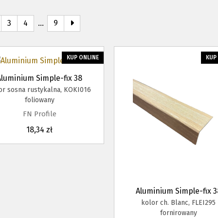
3
4
…
9
KUP ONLINE
KUP
Aluminium Simple-fix 38
or sosna rustykalna, KOKI016
foliowany
FN Profile
18,34 zł
Aluminium Simple-fix 3
kolor ch. Blanc, FLEI295
fornirowany