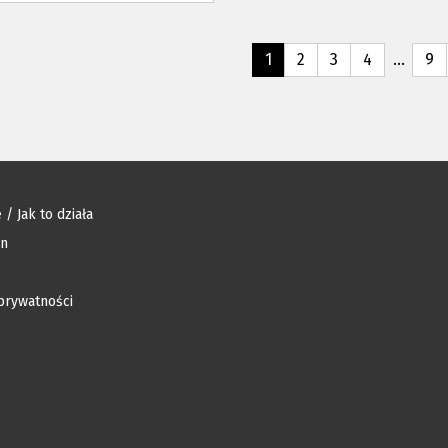
1
2
3
4
…
9
 / Jak to działa
in
 prywatności