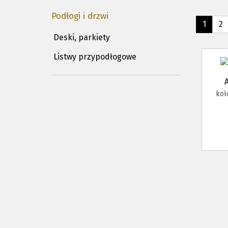
Podłogi i drzwi
1
2
Deski, parkiety
Listwy przypodłogowe
kol