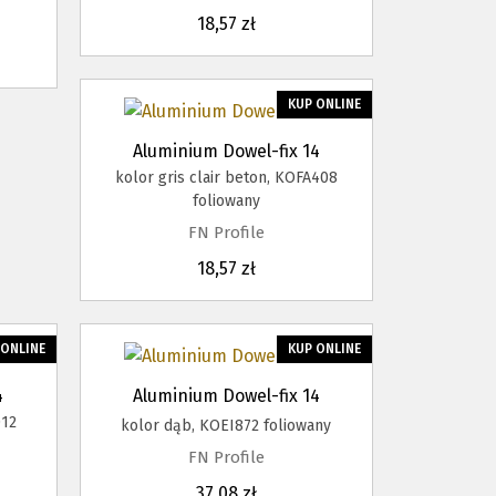
18,57 zł
KUP ONLINE
Aluminium Dowel-fix 14
kolor gris clair beton, KOFA408
foliowany
FN Profile
18,57 zł
 ONLINE
KUP ONLINE
4
Aluminium Dowel-fix 14
012
kolor dąb, KOEI872 foliowany
FN Profile
37,08 zł