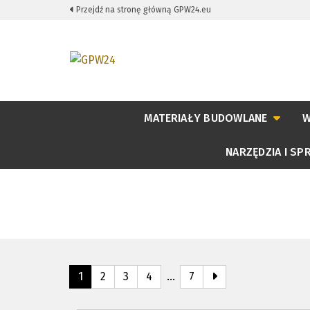
Przejdź na stronę główną GPW24.eu
MATERIAŁY BUDOWLANE
W
NARZĘDZIA I SP
1
2
3
4
…
7