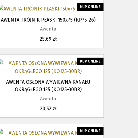
KUP ONLINE
AWENTA TRÓJNIK PŁASKI 150x75 (KP75-26)
Awenta
25,69 zł
KUP ONLINE
AWENTA OSŁONA WYWIEWNA KANAŁU
OKRĄGŁEGO 125 (KO125-30BR)
Awenta
20,52 zł
KUP ONLINE