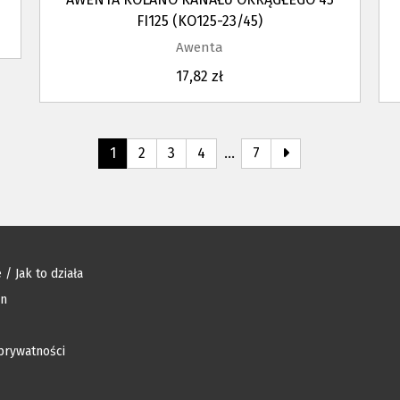
FI125 (KO125-23/45)
Awenta
17,82 zł
1
2
3
4
…
7
 / Jak to działa
in
 prywatności