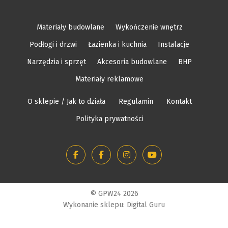
Materiały budowlane
Wykończenie wnętrz
Podłogi i drzwi
Łazienka i kuchnia
Instalacje
Narzędzia i sprzęt
Akcesoria budowlane
BHP
Materiały reklamowe
O sklepie / Jak to działa
Regulamin
Kontakt
Polityka prywatności
© GPW24 2026
Wykonanie sklepu: Digital Guru