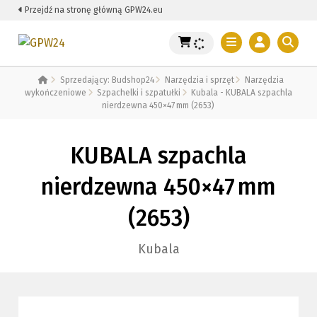
Przejdź na stronę główną GPW24.eu
Sprzedający: Budshop24
Narzędzia i sprzęt
Narzędzia
wykończeniowe
Szpachelki i szpatułki
Kubala - KUBALA szpachla
nierdzewna 450×47 mm (2653)
KUBALA szpachla
nierdzewna 450×47 mm
(2653)
Kubala